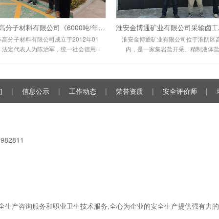
徐州鸿丰高分子材料有限公司《6000吨/年（实际4000吨/年）皮革助剂生产装置技术改造项目》和《9000吨/年清洁化皮革助剂生产（复配）装置技术改造项目》 变更项目安全设施竣工验收报告
高分子材料有限公司成立于2012年01
淮安金博通矿业有限公司位于淮阴区
，法定代表人为陈治军，统一社会信用···
内，是一家集岩盐开采、精制液体盐生
们
|
信息公示
|
工作动态
|
荣誉资质
|
安全评价师
|
82811
全生产咨询服务和职业卫生技术服务,全心为企业的安全生产提供强有力的