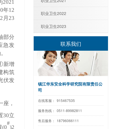
职业卫生2021
为
2021
20
年
12
职业卫生2022
12月23
职业卫生2023
柴油部分
联系我们
应急发
油。
①
新增
建构筑
光伏发
镇江华东安全科学研究院有限责任公
司
在线客服：
915467535
一座，
服务热线：
0511-89982811
置
3
0立
售后服务：
18796066111
#
罐
(
0
)
2