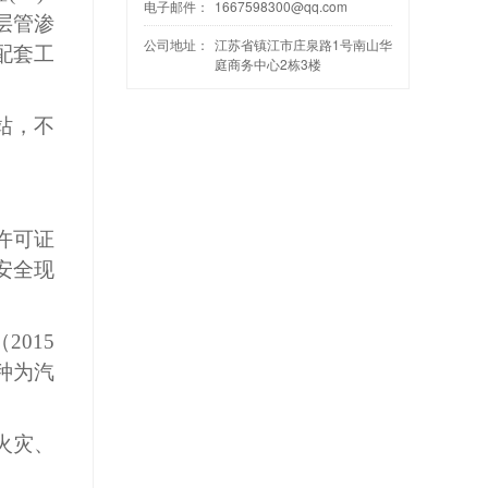
电子邮件：
1667598300@qq.com
层管
渗
公司地址：
江苏省镇江市庄泉路1号南山华
配套工
庭商务中心2栋3楼
油站，不
许可证
安全现
015
品种为汽
火灾、