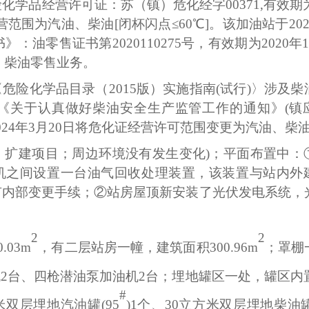
险化学品经营许可证：
苏（镇）
危化经字
00371
,有效期
营
范围为汽油、柴油
[闭杯闪点≤60℃]
。
该加油站于
20
书》：油零售证书第
2020110275
号，
有效期为
2020年
、柴油零售业务。
〈危险化学品目录（
2015版）实施指南(试行)〉涉及
0号)、《关于认真做好柴油安全生产监管工作的通知
》
(
镇
02
4
年
3
月
20
日将危化证经营许可
范围变更为汽油、柴
、扩建项目；周边环境
没有发生变化
)
；
平面布置
中：
油机之间
设置一台油气回收处理装置，
该装置
与站内外
有内部变更手续
；
②
站房屋顶新安装了光伏发电系统，
。
2
2
0.03
m
，有
二
层站房一幢，建筑面积
300.96
m
；罩棚
机
2
台
、
四
枪潜油泵加油机
2
台；埋地罐区一处，罐区内
#
米双层埋地汽油罐
(
9
5
)
1
个
、
3
0立方米双层埋地柴油