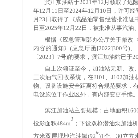
滨江加油站
于
20
2
1年
1
2
月领取了危
年12月11日至2024年12月10日
，许可经
月
23
日取得了《成品油零售经营批准证
日至2025年12月22日
，
被批准从事汽油
根据《应急管理部办公厅关于修改
内容的通知
》
(应急厅函[2022]30
〔
2023〕7号
)
的要求
，
滨江加油站
已于
2
自上次领证至今
，
加油站无新、改
三次油气回收系统，在
J101、J102加
物
、
设备设施
安全距离符合规范要求，
电设施位于作业区外，
有内部变更手续
滨江加油站
主要规模：
占地面积
160
2
投影面积
484
m
；下设
双
枪潜油泵加油
#
方米双层埋地汽油罐
(
92
)
1
个
、
3
0立方