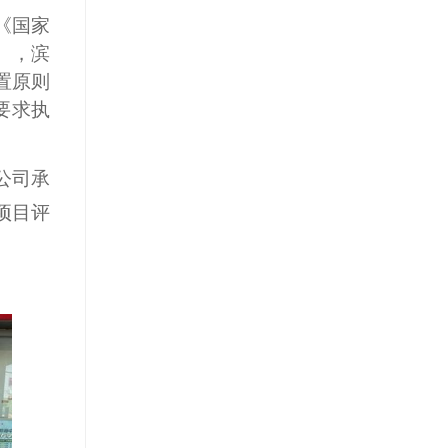
《国家
号），
滨
置原则
要求执
公司
承
项目评
。