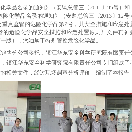
险化学品名录的通知》（安监总管三〔
2011〕95号）
和
危险化学品名录的通知》（安监总管三〔
2013〕12
批重点监管的危险化学品第
7号，
其安全措施和应急处
管的危险化学品安全措施和应急处置原则》文件精神
第一版），汽油属于特别管控危险化学品。
江销售分公司
委托，
镇江华东安全科学研究院有限责任
定，
镇江华东安全科学研究院有限责任公司
专门组成了
方的相关文件，经过现场调查分析评价，编制了本报告