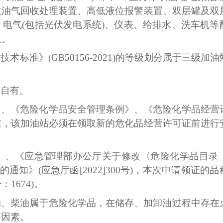
次油气回收处理装置、
高低液位报警装置、双层罐及双
、电气
(包括光伏发电系统)
、仪表、给排水
、
洗车机
等
人。
站技术标准》
(GB50156-2021)的等级划分属于三级加
为自有。
》、《危险化学品安全管理条例》、《危险化学品经营
求，该加油站必须在领取新的危化品
经营许可证前
进行
版）、《应急管理部办公厅关于修改〈危险化学品目录（2
容的通知
》
(应急厅函[2022]300号)，本次申请领证的
：1
674)
。
油
、
柴油
属于危险化学品，
在储存、加
卸
油过程中存在
害因素。