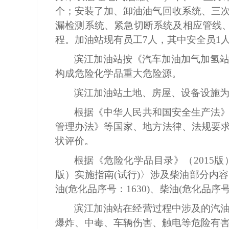
个
；安装了加、卸油油气回收系统、
三
漏检测系统、紧急切断系统
及相应管线
程。加油站现有员工
7
人，其中安全员
1
滨江加油站
按《汽车加油加气加氢
构成危险化学品重大危险源。
滨江加油站
土地、房屋、设备设施
根据《中华人民共和国安全生产法
管理办法》等国家、地方法律、法规要
状评价。
根据《危险化学品目录》（
2015
版）实施指南(试行)〉涉及柴油部分内
油(危化品序号：1
630)
、柴油
(危化品序号
滨江加油站
在经营过程中涉及的
汽
爆炸、中毒、车辆伤害、触电等危险有