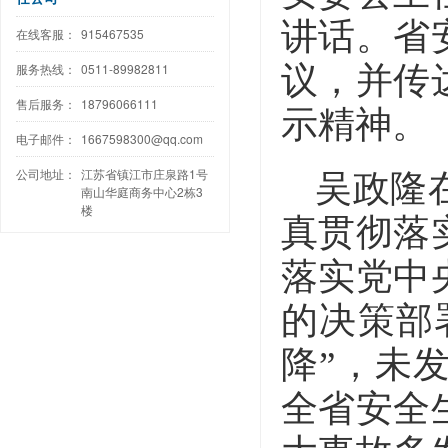
讲话。省
在线客服：
915467535
服务热线：
0511-89982811
议，并传
售后服务：
18796066111
示精神。
电子邮件：
1667598300@qq.com
公司地址：
江苏省镇江市庄泉路1号
吴政隆
南山华庭商务中心2栋3
楼
真贯彻落
落实党中
的决策部
降”，未
全省安全