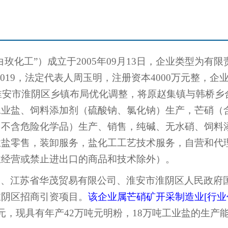
白玫化工
”
）成立于
2005
年
09
月
13
日，
企业类型为有限
019
，法定代表人周玉明，
注册资本
4000
万元整，
企
淮安市淮阴区乡镇布局优化调整，将原赵集镇与韩桥乡
工业盐、饲料添加剂（硫酸钠、氯化钠）生产，芒硝（
（不含危险化学品）生产、销售，纯碱、无水硝、饲料
业盐零售，装卸服务，盐化工工艺技术服务，自营和代
业经营或禁止进出口的商品和技术除外）。
司、江苏省华茂贸易有限公司、淮安市淮阴区人民政府
淮阴区招商引资项目。
该企业
属芒硝矿开采制造业
[
行业
元，现具有年产
42
万吨元明粉，
18
万吨工业盐的生产