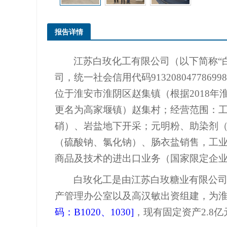
报告详情
江苏白玫化工有限公司（以下简称
“
司，统一社会信用代码
913208047786998
位于淮安市淮阴区赵集镇
（根据
2018
年
更名为高家堰镇）
赵集村；
经营范围：
硝）、岩盐地下开采；元明粉、助染剂
（硫酸钠、氯化钠）、肠衣盐销售，工
商品及技术的进出口业务（国家限定企
白玫化工
是由江苏白玫糖业有限公
产管理办公室以及高汉敏出资组建，为
码：
B1020
、
1030]
，现有固定资产
2.8
亿