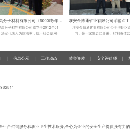
徐州鸿丰高分子材料有限公司《6000吨/年（实际4000吨/年）皮革助剂生产装置技术改造项目》和《9000吨/年清洁化皮革助剂生产（复配）装置技术改造项目》 变更项目安全设施竣工验收报告
高分子材料有限公司成立于2012年01
淮安金博通矿业有限公司位于淮阴区
，法定代表人为陈治军，统一社会信用···
内，是一家集岩盐开采、精制液体盐生
们
|
信息公示
|
工作动态
|
荣誉资质
|
安全评价师
|
82811
全生产咨询服务和职业卫生技术服务,全心为企业的安全生产提供强有力的