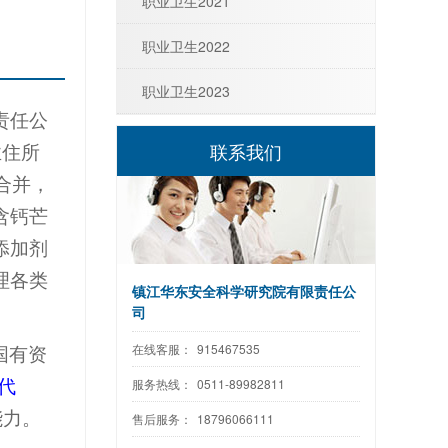
职业卫生2021
职业卫生2022
职业卫生2023
责任公
联系我们
业住所
合并，
含钙芒
添加剂
理各类
镇江华东安全科学研究院有限责任公
司
在线客服：
915467535
国有资
服务热线：
0511-89982811
代
能力。
售后服务：
18796066111