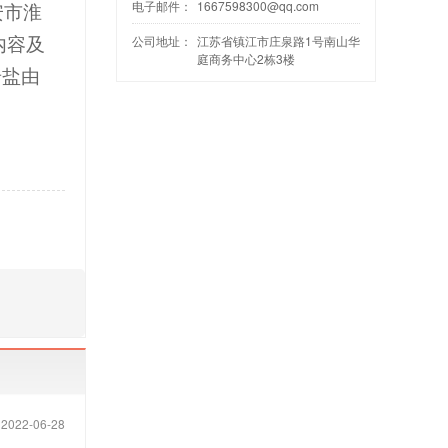
电子邮件：
1667598300@qq.com
安市淮
公司地址：
江苏省镇江市庄泉路1号南山华
内容及
庭商务中心2栋3楼
岩盐由
2022-06-28